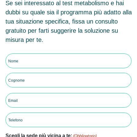
Se sei interessato al test metabolismo e hai
dubbi su quale sia il programma più adatto alla
tua situazione specifica, fissa un consulto
gratuito per farti suggerire la soluzione su
misura per te.
Nome
e
cognome
Nome
(Obbligatorio)
Cognome
Email
(Obbligatorio)
Telefono
(Obbligatorio)
Scegli la sede più vicina a te:
(Obbligatorio)