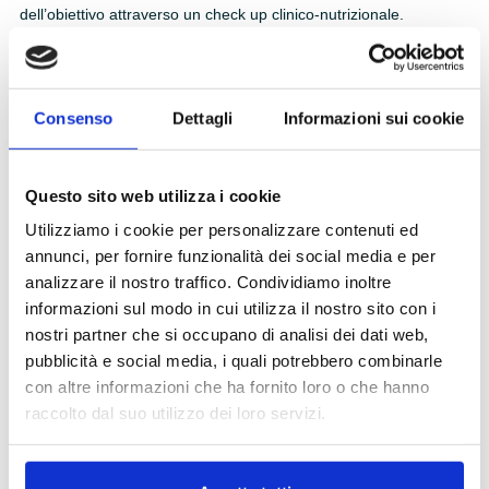
dell’obiettivo attraverso un check up clinico-nutrizionale.
Consenso
Dettagli
Informazioni sui cookie
Questo sito web utilizza i cookie
Utilizziamo i cookie per personalizzare contenuti ed
annunci, per fornire funzionalità dei social media e per
Come viene eseguito il check up
analizzare il nostro traffico. Condividiamo inoltre
metabolico?
informazioni sul modo in cui utilizza il nostro sito con i
nostri partner che si occupano di analisi dei dati web,
pubblicità e social media, i quali potrebbero combinarle
Dove posso fare un check up
con altre informazioni che ha fornito loro o che hanno
metabolico?
raccolto dal suo utilizzo dei loro servizi.
Quali sono le analisi che vengono