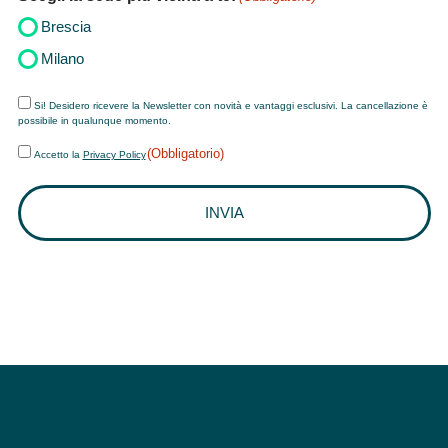
Brescia
Milano
Newsletter
Si! Desidero ricevere la Newsletter con novità e vantaggi esclusivi. La cancellazione è
possibile in qualunque momento.
Accetto
(Obbligatorio)
Accetto la
Privacy Policy
la
Privacy
Policy
(Obbligatorio)