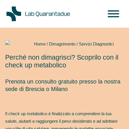
Skip to main content
Home / Dimagrimento / Servizi Diagnostici
Perché non dimagrisci? Scoprilo con il
check up metabolico
Prenota un consulto gratuito presso la nostra
sede di Brescia o Milano
Il check up metabolico è finalizzato a comprendere la tua
salute, aiutarti a raggiungere il peso desiderato e ad adottare
uno stile di vita salutare, prevenendo le malattie associate