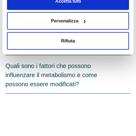
Accetta tutti
effettuate durante il check-up
metabolico?
Personalizza
Chi dovrebbe fare un check up
Rifiuta
metabolico?
Quali sono i fattori che possono
influenzare il metabolismo e come
possono essere modificati?