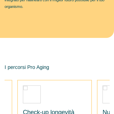
organismo.
I percorsi Pro Aging
Check-up longevità
Nutr