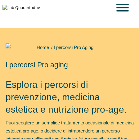
Skip to main content
Home
/ I percorsi Pro Aging
I percorsi Pro aging
Esplora i percorsi di
prevenzione, medicina
estetica e nutrizione pro-age.
Puoi scegliere un semplice trattamento occasionale di medicina
estetica pro-age, o decidere di intraprendere un percorso
integrato per riallinearti con il miglior futuro possibile per il tuo