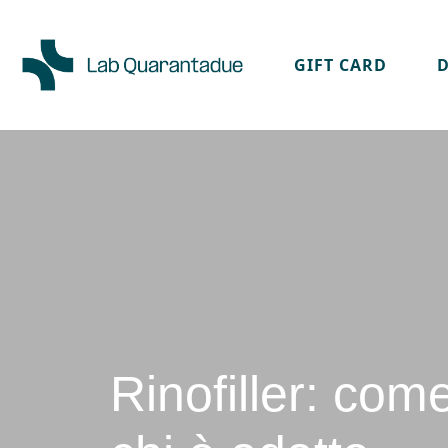
GIFT CARD
Skip to main content
Rinofiller: com