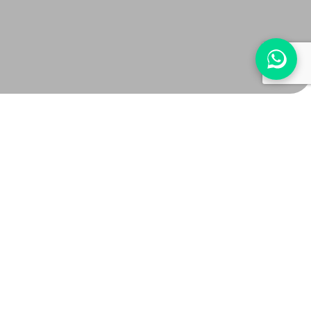
ofiller potrebbe essere la soluzione giusta per
re alle domande che probabilmente ti stai
i trattamenti viso che mirano a risolvere
e e correggere alcune imperfezioni del profilo