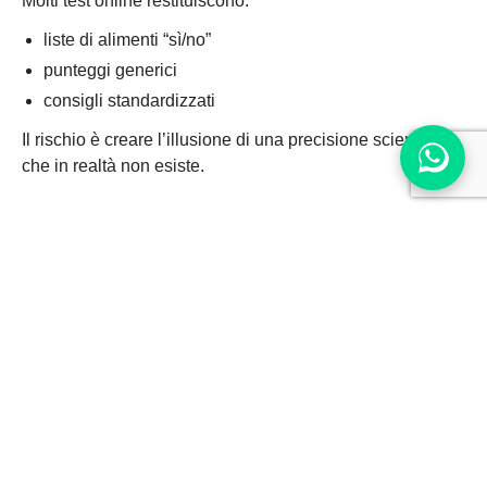
Molti test online restituiscono:
liste di alimenti “sì/no”
punteggi generici
consigli standardizzati
Il rischio è creare l’illusione di una precisione scientifica
che in realtà non esiste.
3. Le differenze genetiche spesso sono piccole
Molte varianti genetiche hanno effetti modesti.
Questo significa che:
il contesto metabolico conta moltissimo
lo stile di vita può compensare molte predisposizioni
i geni non sono una condanna