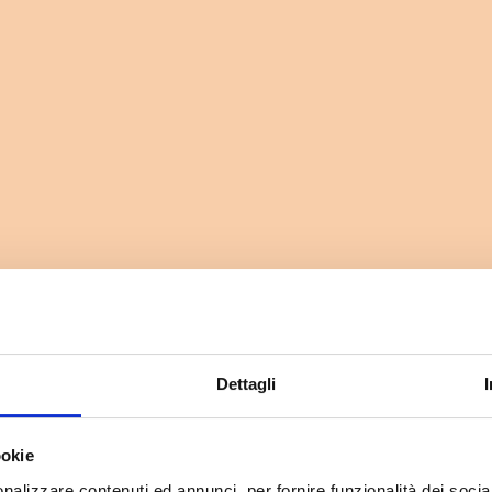
Dettagli
ookie
nalizzare contenuti ed annunci, per fornire funzionalità dei socia