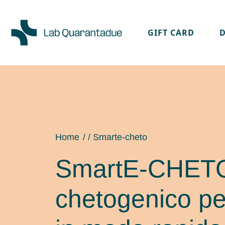
GIFT CARD
Skip to main content
Home
/ / Smarte-cheto
SmartE-CHETO: 
chetogenico pe