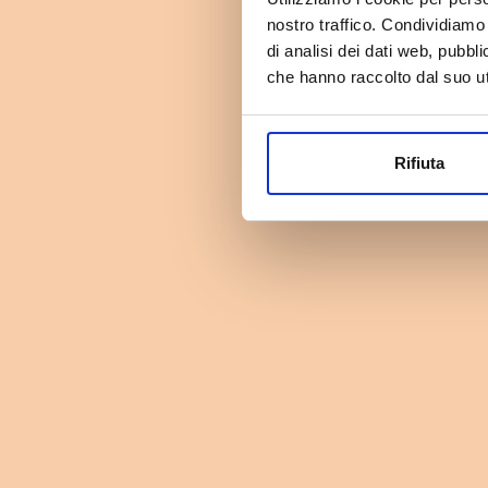
nostro traffico. Condividiamo 
di analisi dei dati web, pubbl
che hanno raccolto dal suo uti
Rifiuta