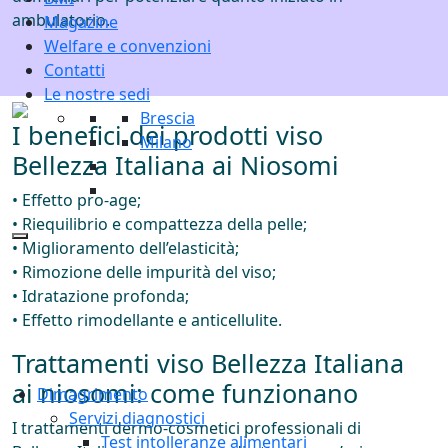
ambulatorio.
Magazine
Welfare e convenzioni
Contatti
Le nostre sedi
Brescia
I benefici dei prodotti viso
Milano
Bellezza Italiana ai Niosomi
• Effetto pro-age;
• Riequilibrio e compattezza della pelle;
• Miglioramento dell’elasticità;
• Rimozione delle impurità del viso;
• Idratazione profonda;
• Effetto rimodellante e anticellulite.
Trattamenti viso Bellezza Italiana
ai niosomi: come funzionano
Dimagrimento
Servizi diagnostici
I trattamenti dermo-cosmetici professionali di
Test intolleranze alimentari