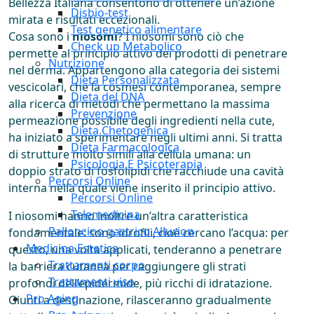
Bellezza Italiana consentono di ottenere un’azione
Disbio-test
mirata e risultati eccezionali.
Test genetico alimentare
Cosa sono i
niosomi
? I niosomi sono ciò che
Check up Metabolico
permette al principio attivo dei prodotti di penetrare
Nutrizione
nel derma. Appartengono alla categoria dei sistemi
Dieta Personalizzata
vescicolari, che la cosmesi contemporanea, sempre
Dieta del DNA
alla ricerca di metodi che permettano la massima
Prevenzione
permeazione possibile degli ingredienti nella cute,
Dieta Chetogenica
ha iniziato a sperimentare negli ultimi anni. Si tratta
Dieta Farmacologica
di strutture molto simili alla cellula umana: un
Psicologia E Psicoterapia
doppio strato di fosfolipidi che racchiude una cavità
Percorsi Online
interna nella quale viene inserito il principio attivo.
Percorsi Online
Telemedicina
I niosomi hanno inoltre un’altra caratteristica
Palloncino gastrico Allurion
fondamentale: sono idrofili, cioè cercano l’acqua: per
Medicina Estetica
questo, una volta applicati, tenderanno a penetrare
Trattamenti corpo
la barriera cutanea per raggiungere gli strati
Trattamenti viso
profondi dell’epidermide, più ricchi di idratazione.
Pro Aging
Giunti a destinazione, rilasceranno gradualmente