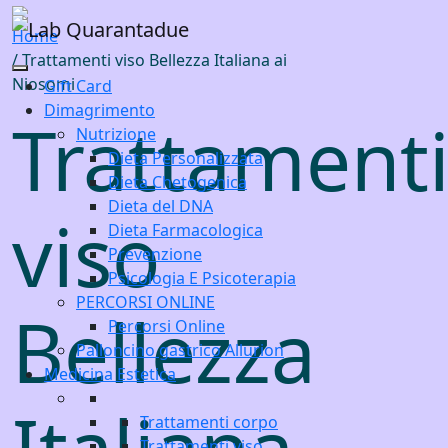
Skip to main content
Home
/ Trattamenti viso Bellezza Italiana ai
Niosomi
Gift Card
Dimagrimento
Trattament
Nutrizione
Dieta Personalizzata
Dieta Chetogenica
Dieta del DNA
viso
Dieta Farmacologica
Prevenzione
Psicologia E Psicoterapia
PERCORSI ONLINE
Bellezza
Percorsi Online
Palloncino gastrico Allurion
Medicina Estetica
Italiana
Trattamenti corpo
Trattamenti viso