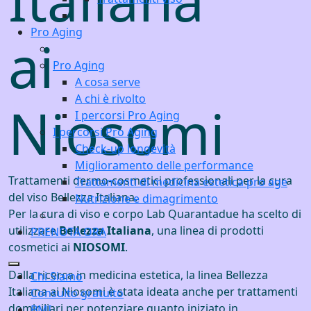
Pro Aging
ai
Pro Aging
A cosa serve
A chi è rivolto
Niosomi
I percorsi Pro Aging
I percorsi Pro Aging
Check-up longevità
Miglioramento delle performance
Trattamenti dermo-cosmetici professionali per la cura
Trattamenti di medicina estetica pro age
del viso Bellezza Italiana.
Nutrizione e dimagrimento
Per la cura di viso e corpo Lab Quarantadue ha scelto di
utilizzare
Bellezza Italiana
, una linea di prodotti
PRENOTA ORA
cosmetici ai
NIOSOMI
.
Dalla ricerca in medicina estetica, la linea Bellezza
Chi Siamo
Italiana ai Niosomi è stata ideata anche per trattamenti
Consulto gratuito
domiciliari per potenziare quanto iniziato in
BMI