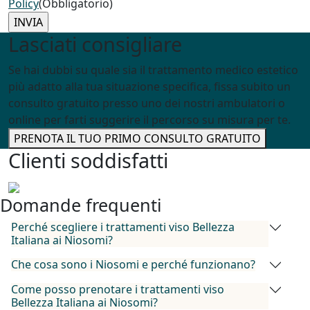
Policy
(Obbligatorio)
Lasciati consigliare
Se hai dubbi su quale sia il trattamento medico estetico
più adatto alla tua situazione specifica, fissa subito un
consulto gratuito presso uno dei nostri ambulatori o
online per farti suggerire il percorso su misura per te.
PRENOTA IL TUO PRIMO CONSULTO GRATUITO
Clienti soddisfatti
Domande frequenti
Perché scegliere i trattamenti viso Bellezza
Italiana ai Niosomi?
Che cosa sono i Niosomi e perché funzionano?
Come posso prenotare i trattamenti viso
Bellezza Italiana ai Niosomi?