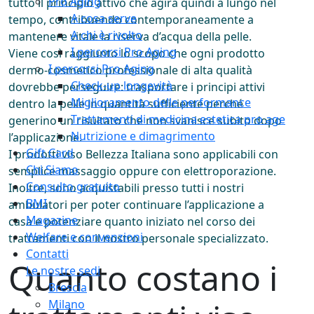
Pro Aging
tutto il principio attivo che agirà quindi a lungo nel
A cosa serve
tempo, contribuendo contemporaneamente a
A chi è rivolto
mantenere vitale la riserva d’acqua della pelle.
I percorsi Pro Aging
Viene così raggiunto lo scopo che ogni prodotto
I percorsi Pro Aging
dermo-cosmetico professionale di alta qualità
Check-up longevità
dovrebbe perseguire: trasportare i principi attivi
Miglioramento delle performance
dentro la pelle in quantità sufficiente perché
Trattamenti di medicina estetica pro age
generino un risultato che non svanisce subito dopo
Nutrizione e dimagrimento
l’applicazione.
Gift Card
I prodotti viso Bellezza Italiana sono applicabili con
Chi Siamo
semplice massaggio oppure con elettroporazione.
Consulto gratuito
Inoltre, sono acquistabili presso tutti i nostri
BMI
ambulatori per poter continuare l’applicazione a
Magazine
casa e potenziare quanto iniziato nel corso dei
Welfare e convenzioni
trattamenti con il nostro personale specializzato.
Contatti
Quanto costano i
Le nostre sedi
Brescia
Milano