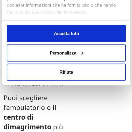
con altre informazioni che ha fornito loro o che hanno
Inizia il tuo
raccolto dal suo utilizzo dei loro servizi.
percorso con un
consulto gratuito
Accetta tutti
Prenota un
consulto gratuito
e senza impegno
con uno dei
Personalizza
nostri professionisti per farti
consigliare il percorso più
adatto a te, che possa
Rifiuta
accompagnarti verso i tuoi
obiettivi di salute e bellezza.
Puoi scegliere
l’ambulatorio o il
centro di
dimagrimento
più