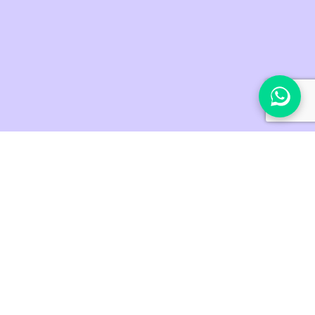
Rinofiller: come funziona
Il Rinofiller è una procedura medica estetica, che
implica l’utilizzo di microiniezioni contenenti acido
ialuronico. Queste iniezioni vengono effettuate in