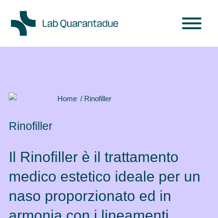
Skip to main content
Home
/ Rinofiller
Rinofiller
Il Rinofiller è il trattamento
medico estetico ideale per un
naso proporzionato ed in
armonia con i lineamenti.