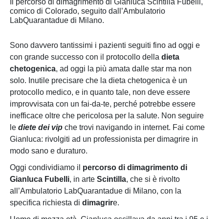
Il percorso di dimagrimento di Gianluca Scintilla Fubelli,
comico di Colorado, seguito dall’Ambulatorio
LabQuarantadue di Milano.
Sono davvero tantissimi i pazienti seguiti fino ad oggi e
con grande successo con il protocollo della
dieta
chetogenica
, ad oggi la più amata dalle star ma non
solo. Inutile precisare che la dieta chetogenica è un
protocollo medico, e in quanto tale, non deve essere
improvvisata con un fai-da-te, perché potrebbe essere
inefficace oltre che pericolosa per la salute. Non seguire
le
diete dei vip
che trovi navigando in internet. Fai come
Gianluca: rivolgiti ad un professionista per dimagrire in
modo sano e duraturo.
Oggi condividiamo il
percorso di dimagrimento di
Gianluca Fubelli
, in arte
Scintilla
, che si è rivolto
all’Ambulatorio LabQuarantadue di Milano, con la
specifica richiesta di
dimagrir
e.