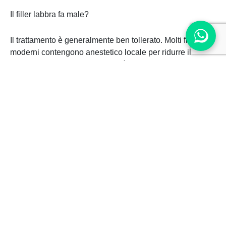
Il filler labbra fa male?
Il trattamento è generalmente ben tollerato. Molti filler
moderni contengono anestetico locale per ridurre il
fastidio. Durante la seduta si può avvertire:
Pressione
Pizzicore
Lieve sensibilità
La procedura dura generalmente:
20–30 minuti
Quanto costa il filler labbra a Brescia?
Il costo del filler labbra a Brescia dipende da:
Quantità di prodotto