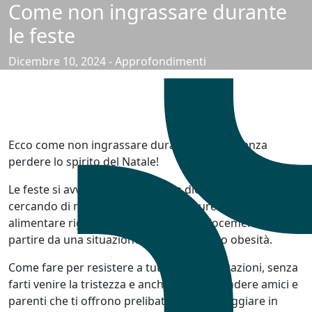
Come non ingrassare durante
Skip to main content
le feste
Dicembre 10, 2024 - Approfondimenti
Ecco come non ingrassare durante le feste senza
perdere lo spirito del Natale!
Le feste si avvicinano, ma tu sei a dieta: magari stai solo
cercando di rimetterti in forma, oppure segui un piano
alimentare rigido per perdere peso velocemente a
partire da una situazione di sovrappeso o obesità.
Come fare per resistere a tutte quelle tentazioni, senza
farti venire la tristezza e anche senza offendere amici e
parenti che ti offrono prelibatezze da assaggiare in