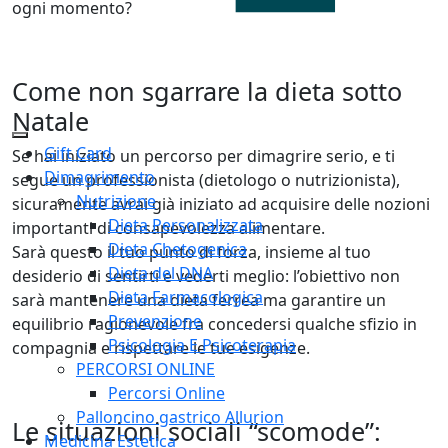
ogni momento?
Come non sgarrare la dieta sotto
Natale
Gift Card
Se hai iniziato un percorso per dimagrire serio, e ti
Dimagrimento
segue un professionista (dietologo o nutrizionista),
Nutrizione
sicuramente avrai già iniziato ad acquisire delle nozioni
Dieta Personalizzata
importanti di consapevolezza alimentare.
Dieta Chetogenica
Sarà questo il tuo punto di forza, insieme al tuo
Dieta del DNA
desiderio di sentirti e vederti meglio: l’obiettivo non
Dieta Farmacologica
sarà mantenere una dieta ferrea ma garantire un
Prevenzione
equilibrio ragionevole fra concedersi qualche sfizio in
Psicologia E Psicoterapia
compagnia e rispettare le tue esigenze.
PERCORSI ONLINE
Percorsi Online
Palloncino gastrico Allurion
Le situazioni sociali “scomode”:
Medicina Estetica