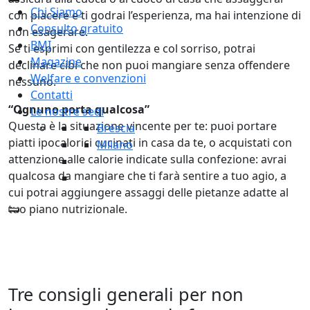
Chi Siamo
con piacere e ti godrai l’esperienza, ma hai intenzione di
Consulto gratuito
non esagerare.
BMI
Se ti esprimi con gentilezza e col sorriso, potrai
Magazine
declinare cibi che non puoi mangiare senza offendere
Welfare e convenzioni
nessuno.
Contatti
“Ognuno porta qualcosa”
Le nostre sedi
Questa è la situazione vincente per te: puoi portare
Brescia
piatti ipocalorici cucinati in casa da te, o acquistati con
Milano
attenzione alle calorie indicate sulla confezione: avrai
qualcosa da mangiare che ti farà sentire a tuo agio, a
cui potrai aggiungere assaggi delle pietanze adatte al
tuo piano nutrizionale.
Tre consigli generali per non