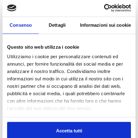
Le nostre sedi
Menu ipocalorico per Natale
Brescia
Se cucini tu per il cenone della vigilia, per Natale o
Milano
Capodanno o semplicemente per una cena un po’
Consenso
Dettagli
Informazioni sui cookie
speciale con gli amici, sappi che ci sono innumerevoli
possibilità di un menù sfizioso, soddisfacente ed
elegante senza eccessi calorici.
Questo sito web utilizza i cookie
Prova per esempio a confrontare i piatti che ti
Utilizziamo i cookie per personalizzare contenuti ed
proponiamo con alcuni tipici piatti della tradizione
annunci, per fornire funzionalità dei social media e per
calorie alla mano: c’è una bella differenza in fatto di
analizzare il nostro traffico. Condividiamo inoltre
apporto calorico, ma certo non di gusto!
informazioni sul modo in cui utilizza il nostro sito con i
nostri partner che si occupano di analisi dei dati web,
pubblicità e social media, i quali potrebbero combinarle
con altre informazioni che ha fornito loro o che hanno
raccolto dal suo utilizzo dei loro servizi.
Menù natalizio dietetico con calorie
Antipasto
Accetta tutti