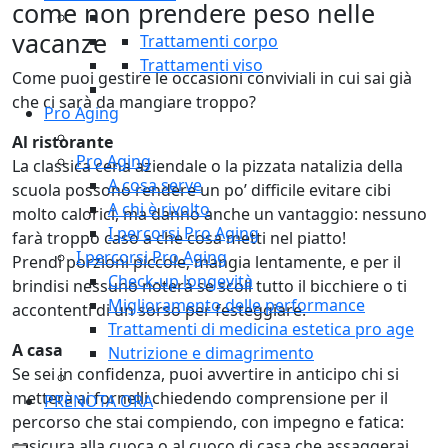
come non prendere peso nelle
vacanze
Trattamenti corpo
Trattamenti viso
Come puoi gestire le occasioni conviviali in cui sai già
che ci sarà da mangiare troppo?
Pro Aging
Al ristorante
Pro Aging
La classica cena aziendale o la pizzata natalizia della
A cosa serve
scuola possono rendere un po’ difficile evitare cibi
A chi è rivolto
molto calorici, ma danno anche un vantaggio: nessuno
I percorsi Pro Aging
farà troppo caso a che cosa metti nel piatto!
I percorsi Pro Aging
Prendi porzioni piccole, mangia lentamente, e per il
Check-up longevità
brindisi nessuno noterà se scoli tutto il bicchiere o ti
Miglioramento delle performance
accontenti di un sorso per festeggiare.
Trattamenti di medicina estetica pro age
A casa
Nutrizione e dimagrimento
Se sei in confidenza, puoi avvertire in anticipo chi si
metterà ai fornelli chiedendo comprensione per il
PRENOTA ORA
percorso che stai compiendo, con impegno e fatica:
assicura alla cuoca o al cuoco di casa che assaggerai