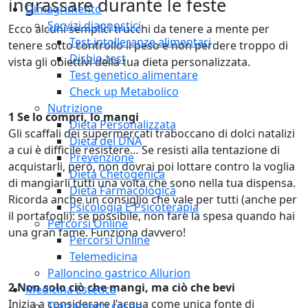
ingrassare durante le feste
Dimagrimento
Servizi diagnostici
Ecco alcuni semplici trucchi da tenere a mente per
Test intolleranze alimentari
tenere sotto controllo il peso e non perdere troppo di
Disbio-test
vista gli obiettivi della tua dieta personalizzata.
Test genetico alimentare
Check up Metabolico
Nutrizione
1 Se lo compri, lo mangi
Dieta Personalizzata
Gli scaffali dei supermercati traboccano di dolci natalizi
Dieta del DNA
a cui è difficile resistere… Se resisti alla tentazione di
Prevenzione
acquistarli, però, non dovrai poi lottare contro la voglia
Dieta Chetogenica
di mangiarli tutti una volta che sono nella tua dispensa.
Dieta Farmacologica
Ricorda anche un consiglio che vale per tutti (anche per
Psicologia E Psicoterapia
il portafogli): se possibile, non fare la spesa quando hai
Percorsi Online
una gran fame. Funziona davvero!
Percorsi Online
Telemedicina
Palloncino gastrico Allurion
2 Non solo ciò che mangi, ma ciò che bevi
Medicina Estetica
Inizia a considerare l’acqua come unica fonte di
Trattamenti corpo