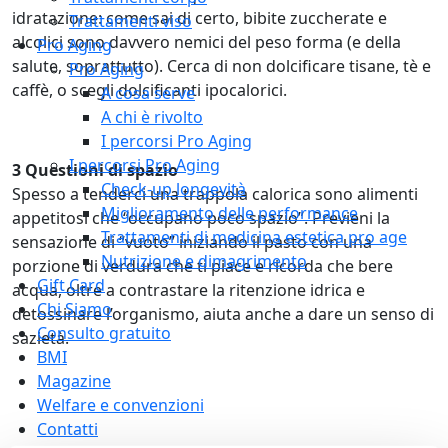
idratazione: come sai di certo, bibite zuccherate e
Trattamenti viso
alcolici sono davvero nemici del peso forma (e della
Pro Aging
salute, soprattutto). Cerca di non dolcificare tisane, tè e
Pro Aging
caffè, o scegli dolcificanti ipocalorici.
A cosa serve
A chi è rivolto
I percorsi Pro Aging
I percorsi Pro Aging
3 Questioni di spazio
Check-up longevità
Spesso a tenderci una trappola calorica sono alimenti
Miglioramento delle performance
appetitosi che “occupano poco spazio”. Previeni la
Trattamenti di medicina estetica pro age
sensazione di “vuoto” iniziando il pasto con una
Nutrizione e dimagrimento
porzione di verdura che ti piace e ricorda che bere
Gift Card
acqua, oltre a contrastare la ritenzione idrica e
Chi Siamo
detossinare l’organismo, aiuta anche a dare un senso di
Consulto gratuito
sazietà.
BMI
Magazine
Welfare e convenzioni
Contatti