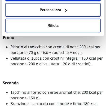
Insalata di mare con verdure croccanti: 120 kcal per
porzione (200 g circa).
Personalizza
Carpaccio di salmone: 150 kcal per porzione (80 g di
salmone con limone e rucola).
Rifiuta
Primo
Risotto al radicchio con crema di noci: 280 kcal per
porzione (70 g di riso + radicchio + noci).
Vellutata di zucca con crostini integrali: 150 kcal per
porzione (200 g di vellutata + 20 g di crostini).
Secondo
Tacchino al forno con erbe aromatiche: 200 kcal per
porzione (150 g).
Branzino al cartoccio con limone e timo: 180 kcal